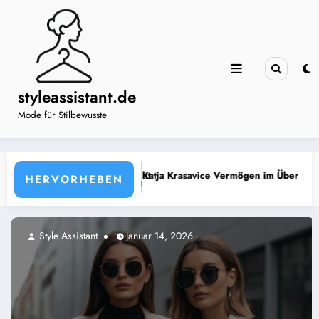
Zum
Inhalt
springen
styleassistant.de
Mode für Stilbewusste
e Vermögen im Überblick »
Warum natürliche Materialien bei
HERVORHEBEN
ant
Januar 14, 2026
Style Assistan