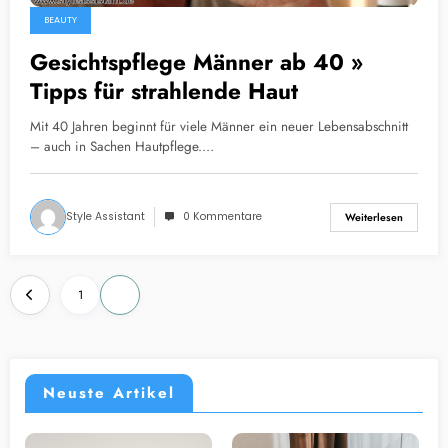
BEAUTY
Gesichtspflege Männer ab 40 »
Tipps für strahlende Haut
Mit 40 Jahren beginnt für viele Männer ein neuer Lebensabschnitt
– auch in Sachen Hautpflege.…
Style Assistant
0 Kommentare
Weiterlesen
Seitennummerierung
1
2
der
Beiträge
Neuste Artikel