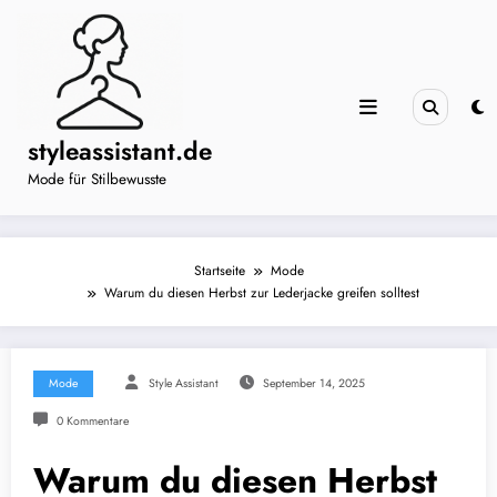
Zum
Inhalt
springen
styleassistant.de
Mode für Stilbewusste
Startseite
Mode
Warum du diesen Herbst zur Lederjacke greifen solltest
Mode
Style Assistant
September 14, 2025
0 Kommentare
Warum du diesen Herbst