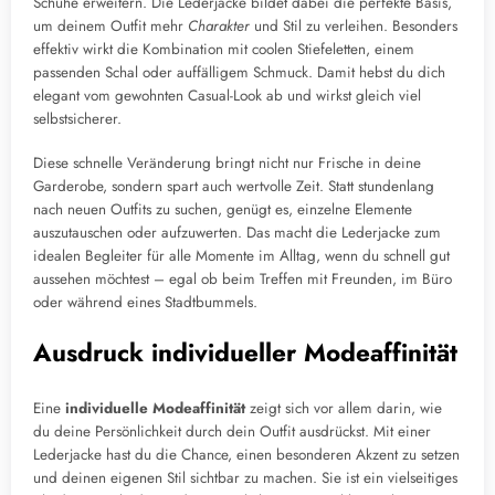
Schuhe erweitern. Die Lederjacke bildet dabei die perfekte Basis,
um deinem Outfit mehr
Charakter
und Stil zu verleihen. Besonders
effektiv wirkt die Kombination mit coolen Stiefeletten, einem
passenden Schal oder auffälligem Schmuck. Damit hebst du dich
elegant vom gewohnten Casual-Look ab und wirkst gleich viel
selbstsicherer.
Diese schnelle Veränderung bringt nicht nur Frische in deine
Garderobe, sondern spart auch wertvolle Zeit. Statt stundenlang
nach neuen Outfits zu suchen, genügt es, einzelne Elemente
auszutauschen oder aufzuwerten. Das macht die Lederjacke zum
idealen Begleiter für alle Momente im Alltag, wenn du schnell gut
aussehen möchtest – egal ob beim Treffen mit Freunden, im Büro
oder während eines Stadtbummels.
Ausdruck individueller Modeaffinität
Eine
individuelle Modeaffinität
zeigt sich vor allem darin, wie
du deine Persönlichkeit durch dein Outfit ausdrückst. Mit einer
Lederjacke hast du die Chance, einen besonderen Akzent zu setzen
und deinen eigenen Stil sichtbar zu machen. Sie ist ein vielseitiges