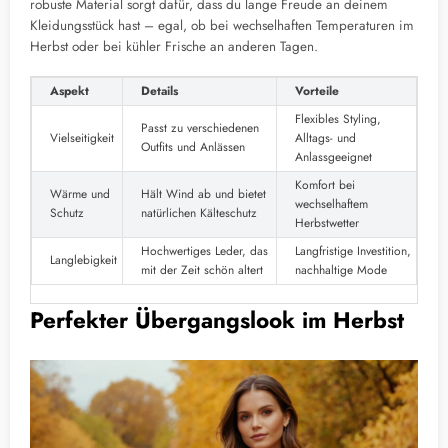
robuste Material sorgt dafür, dass du lange Freude an deinem
Kleidungsstück hast – egal, ob bei wechselhaften Temperaturen im
Herbst oder bei kühler Frische an anderen Tagen.
Aspekt
Details
Vorteile
Flexibles Styling,
Passt zu verschiedenen
Vielseitigkeit
Alltags- und
Outfits und Anlässen
Anlassgeeignet
Komfort bei
Wärme und
Hält Wind ab und bietet
wechselhaftem
Schutz
natürlichen Kälteschutz
Herbstwetter
Hochwertiges Leder, das
Langfristige Investition,
Langlebigkeit
mit der Zeit schön altert
nachhaltige Mode
Perfekter Übergangslook im Herbst