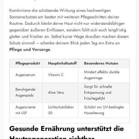
Kombiniere die schützende Wirkung eines hochwertigen
Sonnenschutzes am besten mit weiteren Pflegeschritten deiner
Routine. Dadurch bleibt deine Haut nicht nur widerstandsfähiger
gegenüber äußeren Einflüssen, sondern fühlt sich auch langfristig
glatter und frischer an. Selbst kurze Wege draußen machen diesen
Schutz sinnvoll – schenke deinem Blick jeden Tag ein Extra an
Pflege und Vorsorge
.
Pflegeprodukt
Hauptinhaltsstoff
Besonderes Nutzen
Mindert effektiv dunkle
Augenserum
Vitamin C
Augenringe
Sorgt für schnelle
Beruhigende
Aloe Vera
Entspannung und
Augenpads
Frischegefühl
Augencreme
Lichtschutzfaktor
Schützt vor UV-bedingter
mit LSF
30
Hautalterung
Gesunde Ernährung unterstützt die
Hautregeneration sichtbar