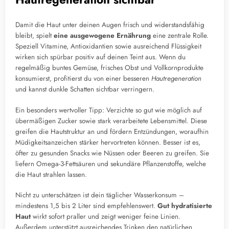
Damit die Haut unter deinen Augen frisch und widerstandsfähig
bleibt, spielt
eine ausgewogene Ernährung
eine zentrale Rolle.
Speziell Vitamine, Antioxidantien sowie ausreichend Flüssigkeit
wirken sich spürbar positiv auf deinen Teint aus. Wenn du
regelmäßig buntes Gemüse, frisches Obst und Vollkornprodukte
konsumierst, profitierst du von einer besseren
Hautregeneration
und kannst dunkle Schatten sichtbar verringern.
Ein besonders wertvoller Tipp: Verzichte so gut wie möglich auf
übermäßigen Zucker sowie stark verarbeitete Lebensmittel. Diese
greifen die Hautstruktur an und fördern Entzündungen, woraufhin
Müdigkeitsanzeichen stärker hervortreten können. Besser ist es,
öfter zu gesunden Snacks wie Nüssen oder Beeren zu greifen. Sie
liefern Omega-3-Fettsäuren und sekundäre Pflanzenstoffe, welche
die Haut strahlen lassen.
Nicht zu unterschätzen ist dein täglicher Wasserkonsum –
mindestens 1,5 bis 2 Liter sind empfehlenswert.
Gut hydratisierte
Haut
wirkt sofort praller und zeigt weniger feine Linien.
Außerdem unterstützt ausreichendes Trinken den natürlichen