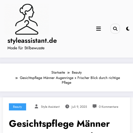
Zum
Inhalt
springen
styleassistant.de
Mode für Stilbewusste
Startseite
Beauty
Gesichtspflege Männer Augenringe » Frischer Blick durch richtige
Pflege
Beauty
Style Assistant
Juli 9, 2025
0 Kommentare
Gesichtspflege Männer