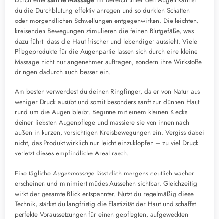
Durch eine
sanfte Massage
im Bereich unter den Augen kannst
du die Durchblutung effektiv anregen und so dunklen Schatten
oder morgendlichen Schwellungen entgegenwirken. Die leichten,
kreisenden Bewegungen stimulieren die feinen Blutgefäße, was
dazu führt, dass die Haut frischer und lebendiger aussieht. Viele
Pflegeprodukte für die Augenpartie lassen sich durch eine kleine
Massage nicht nur angenehmer auftragen, sondern ihre Wirkstoffe
dringen dadurch auch besser ein.
Am besten verwendest du deinen Ringfinger, da er von Natur aus
weniger Druck ausübt und somit besonders sanft zur dünnen Haut
rund um die Augen bleibt. Beginne mit einem kleinen Klecks
deiner liebsten Augenpflege und massiere sie von innen nach
außen in kurzen, vorsichtigen Kreisbewegungen ein. Vergiss dabei
nicht, das Produkt wirklich nur leicht einzuklopfen – zu viel Druck
verletzt dieses empfindliche Areal rasch.
Eine tägliche
Augenmassage
lässt dich morgens deutlich wacher
erscheinen und minimiert müdes Aussehen sichtbar. Gleichzeitig
wirkt der gesamte Blick entspannter. Nutzt du regelmäßig diese
Technik, stärkst du langfristig die Elastizität der Haut und schaffst
perfekte Voraussetzungen für einen gepflegten, aufgeweckten