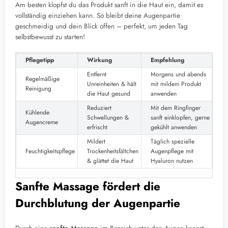
Am besten klopfst du das Produkt sanft in die Haut ein, damit es
vollständig einziehen kann. So bleibt deine Augenpartie
geschmeidig und dein Blick offen – perfekt, um jeden Tag
selbstbewusst zu starten!
Pflegetipp
Wirkung
Empfehlung
Entfernt
Morgens und abends
Regelmäßige
Unreinheiten & hält
mit mildem Produkt
Reinigung
die Haut gesund
anwenden
Reduziert
Mit dem Ringfinger
Kühlende
Schwellungen &
sanft einklopfen, gerne
Augencreme
erfrischt
gekühlt anwenden
Mildert
Täglich spezielle
Feuchtigkeitspflege
Trockenheitsfältchen
Augenpflege mit
& glättet die Haut
Hyaluron nutzen
Sanfte Massage fördert die
Durchblutung der Augenpartie